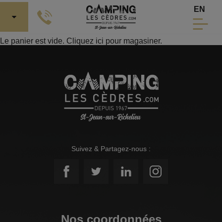
Aller au contenu principal
Sélecti
EN
Le panier est vide.
Cliquez ici pour magasiner
.
Suivez & Partagez-nous :
Nos coordonnées