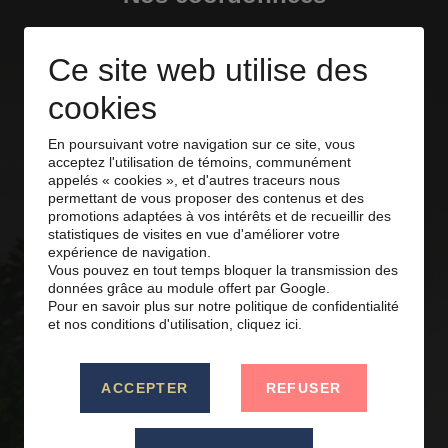
Adresse
Ce site web utilise des
658, route 219
cookies
Saint-Jean-sur-Richelieu,
En poursuivant votre navigation sur ce site, vous
Québec J2Y 1C4
acceptez l'utilisation de témoins, communément
appelés « cookies », et d'autres traceurs nous
permettant de vous proposer des contenus et des
Téléphone
promotions adaptées à vos intérêts et de recueillir des
statistiques de visites en vue d'améliorer votre
450 346-9276
expérience de navigation.
Vous pouvez en tout temps bloquer la transmission des
données grâce au module offert par Google.
Pour en savoir plus sur notre politique de confidentialité
Courriel
et nos conditions d'utilisation,
cliquez ici.
info@campinglescedres.com
ACCEPTER
REFUSER
Nous sommes membre