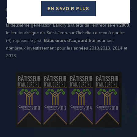
EN SAVOIR PLUS
L’équipe du
Camping les Cèdres
a maintes fois été honoré lors
des
Prix de l’Excellence Camping Québec
. Depuis l’arrivé de
la deuxième génération Landry à la tête de l’entreprise en
2003
,
le lieu touristique de Saint-Jean-sur-Richelieu a reçu à quatre
(4) reprises le prix
Bâtisseurs d’aujourd’hui
pour ces
nombreux investissement pour les années 2010,2013, 2014 et
2018.