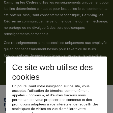
Camping les Cèdres
utilise les renseignements uniquement pour
les fins déterminées ci-haut et pour lesquelles le consentement a
été obtenu. Ainsi, sauf consentement spécifique,
Camping les
Cèdres
ne communique, ne vend, ne loue, ne donne, n’échange,
ne partage ou ne divulgue à des tiers quelconques
renseignements personnels.
Ces renseignements sont accessibles uniquement aux employés
qui en ont nécessairement besoin pour l’exercice de leurs
fonctions et ces derniers sont tenus de respecter le caractère
confidentiel de ces renseignements.
Ce site web utilise des
cookies
En poursuivant votre navigation sur ce site, vous
acceptez l'utilisation de témoins, communément
appelés « cookies », et d'autres traceurs nous
8. COMMUNICATION DES
permettant de vous proposer des contenus et des
RENSEIGNEMENTS PERSONNELS AUX
promotions adaptées à vos intérêts et de recueillir des
statistiques de visites en vue d'améliorer votre
TIERS